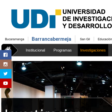
Barrancabermeja
Bucaramanga
San Gil
Educación 
Institucional
Programas
Investigaciones
Bienestar Universitario