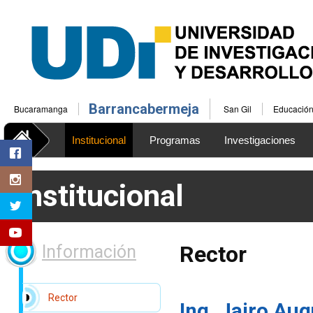
Barrancabermeja
Bucaramanga
San Gil
Educación 
Institucional
Programas
Investigaciones
Bienestar Universitario
Institucional
Rector
Información
Rector
Ing. Jairo Aug